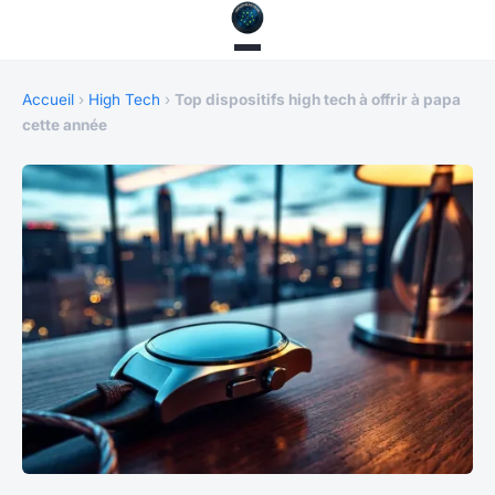
Accueil
›
High Tech
›
Top dispositifs high tech à offrir à papa
cette année