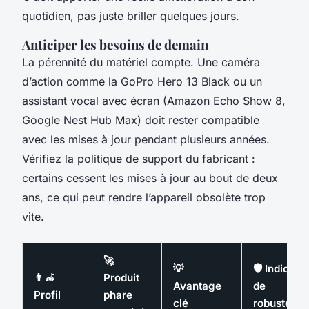
quotidien, pas juste briller quelques jours.
Anticiper les besoins de demain
La pérennité du matériel compte. Une caméra
d’action comme la GoPro Hero 13 Black ou un
assistant vocal avec écran (Amazon Echo Show 8,
Google Nest Hub Max) doit rester compatible
avec les mises à jour pendant plusieurs années.
Vérifiez la politique de support du fabricant :
certains cessent les mises à jour au bout de deux
ans, ce qui peut rendre l’appareil obsolète trop
vite.
🚀
💡
🛡️ Indice
👨‍🦽
Produit
Avantage
de
Profil
phare
clé
robustesse