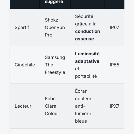
suggéré
Sécurité
Shokz
grâce à la
Sportif
OpenRun
IP67
conduction
Pro
osseuse
Luminosité
Samsung
adaptative
Cinéphile
The
IP55
et
Freestyle
portabilité
Écran
Kobo
couleur
Lecteur
Clara
anti-
IPX7
Colour
lumière
bleue