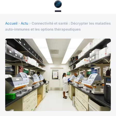
Accueil
›
Actu
›
Connectivité et santé : Décrypter les maladies
auto-immunes et les options thérapeutiques